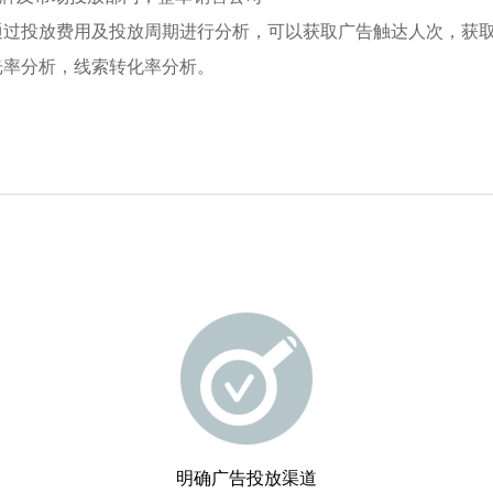
通过投放费用及投放周期进行分析，可以获取广告触达人次，获
光率分析，线索转化率分析。
明确广告投放渠道