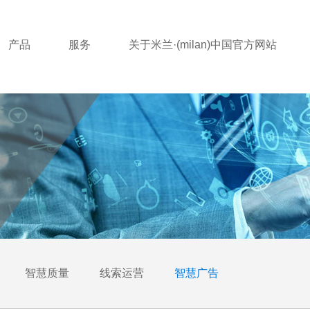
产品
服务
关于米兰·(milan)中国官方网站
智慧质量
线索运营
智慧广告