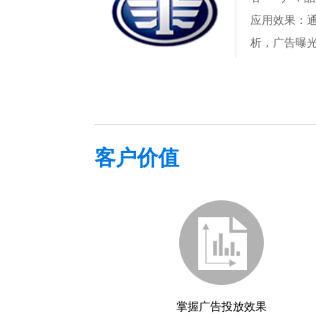
应用效果：
析，广告曝
客户价值
掌握广告投放效果