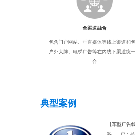
全渠道融合
包含门户网站、垂直媒体等线上渠道和
户外大牌、电梯广告等在内线下渠道统
合
典型案例
【车型广告
客 户：品