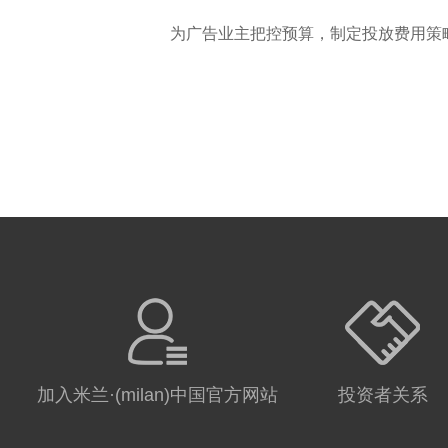
为广告业主把控预算，制定投放费用策
加入米兰·(milan)中国官方网站
投资者关系