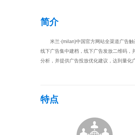
简介
米兰·(milan)中国官方网站全渠道广告触达分析产品（in
线下广告集中建档，线下广告发放二维码，
分析，并提供广告投放优化建议，达到量化
特点